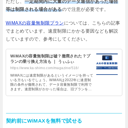
ただし、
一定期間内に大量のデータ通信があった場合
等は制限される場合がある
ので注意が必要です。
WiMAXの容量無制限プラン
については、こちらの記事
でまとめています。速度制限にかかる要因なども解説
していますので、参考にしてください。
WiMAXの容量無制限は嘘？撤廃された？プ
ランの乗り換え方法も ｜ うぃふぃ
https://www.ka-shimo.com/magazine/518/
WiMAXには速度制限があるというイメージを持って
いる方もいるでしょう。WiMAXは2022年に速度制
限の条件が撤廃されて、データ容量無制限で利用で
きます。速度制限がかかった場合は、旧プランを使
用している可能性が高いです。本記事で紹介してい
る方法で無制限の新プランに変更しましょう。
契約前にWiMAXを無料で試せる