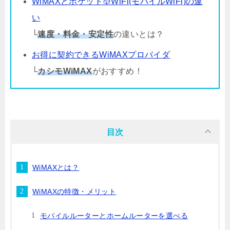
WiMAXとポケット型WiFi(モバイルWiFi)の違
い
└
速度・料金・安定性
の違いとは？
お得に契約できるWiMAXプロバイダ
└
カシモWiMAX
がおすすめ！
目次
WiMAXとは？
WiMAXの特徴・メリット
モバイルルーターとホームルーターを選べる