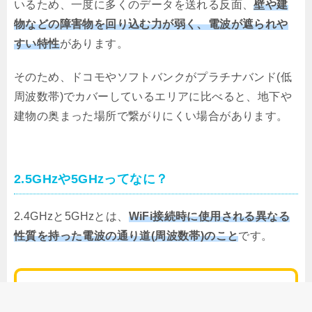
いるため、一度に多くのデータを送れる反面、
壁や建
物などの障害物を回り込む力が弱く、電波が遮られや
すい特性
があります。
そのため、ドコモやソフトバンクがプラチナバンド(低
周波数帯)でカバーしているエリアに比べると、地下や
建物の奥まった場所で繋がりにくい場合があります。
2.5GHzや5GHzってなに？
2.4GHzと5GHzとは、
WiFi接続時に使用される異なる
性質を持った電波の通り道(周波数帯)のこと
です。
高周波数帯：(低周波数帯と比較すると)通信速度
が
速く
、障害物に
弱い