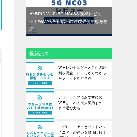
HYBRID Wi-Fi 5G NC03を実機レビュ
ー！WiMAX最新端末の速度や使用感を検
証
最新記事
WiFiレンタルどっとこむの評
判を調査！口コミからわかっ
たメリットや注意点
フリーランスにおすすめの
WiFiはこれ！法人契約すべ
き？選び方も
モバレコエアーとソフトバン
クエアーの違いを徹底比較！