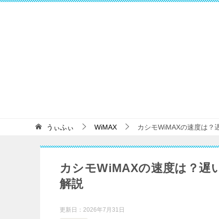
うぃふぃ
WiMAX
カシモWiMAXの速度は
カシモWiMAXの速度は？
解説
更新日：
2026年7月31日