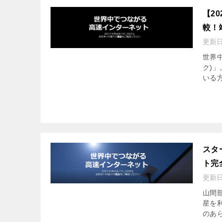
【2
較！
更新
世界中
ク)
いる方
スタ
ト完
更新
山間
星を利
のあら