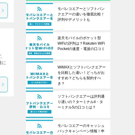
モバレコエアーとソフトバン
クエアーの違いを徹底比較！
評判やデメリットも
楽天モバイルのポケット型
WiFiの評判は？Rakuten WiFi
Pocketの速度・電波の口コミ
ば、
適に
WiMAXとソフトバンクエアー
を比較した違い！どっちがお
すすめ？どちらを契約すべ
き？
ソフトバンクエアーは評判通
り遅いの？ターミナル4・タ
ーミナル5の口コミは？
モバレコエアーのキャッシュ
バックキャンペーン情報！申