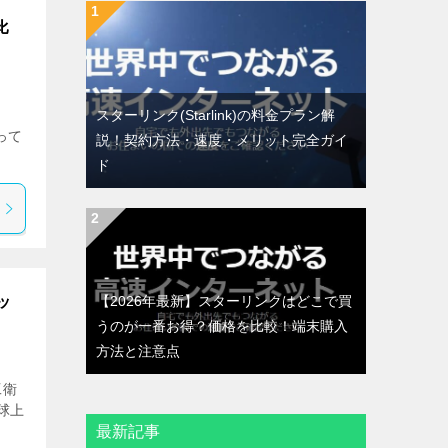
比
スターリンク(Starlink)の料金プラン解
って
説！契約方法・速度・メリット完全ガイ
ド
ッ
【2026年最新】スターリンクはどこで買
うのが一番お得？価格を比較！端末購入
方法と注意点
工衛
地球上
最新記事