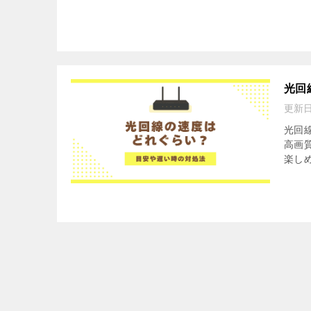
光回
更新
光回線
高画
楽しめ