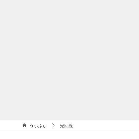
うぃふぃ
光回線