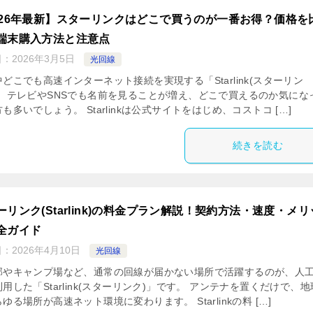
026年最新】スターリンクはどこで買うのが一番お得？価格を
端末購入方法と注意点
日：
2026年3月5日
光回線
どこでも高速インターネット接続を実現する「Starlink(スターリン
」。テレビやSNSでも名前を見ることが増え、どこで買えるのか気にな
も多いでしょう。 Starlinkは公式サイトをはじめ、コストコ […]
続きを読む
ーリンク(Starlink)の料金プラン解説！契約方法・速度・メリ
全ガイド
日：
2026年4月10日
光回線
部やキャンプ場など、通常の回線が届かない場所で活躍するのが、人
用した「Starlink(スターリンク)」です。 アンテナを置くだけで、
ゆる場所が高速ネット環境に変わります。 Starlinkの料 […]