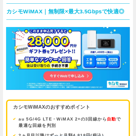
カシモWiMAX｜無制限×最大3.5Gbpsで快適◎
カシモWiMAXのおすすめポイント
au 5G/4G LTE・WiMAX 2+の3回線から
自動
で
最適な回線を判別
2ヵ月目以降は
ずっと月額4,818円(税込)