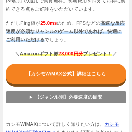
(36回)」の適用で実質無料。初期費用を抑えてお得に契
約できる点もご好評をいただいています。
ただしPing値が
25.0ms
のため、FPSなどの
高速な反応
速度が必須なジャンルのゲーム以外であれば、快適に
ご利用いただける
でしょう。
＼
Amazonギフト券
28,000円分
プレゼント！
／
【カシモWiMAX公式】詳細はこちら
【ジャンル別】必要速度の目安
カシモWiMAXについて詳しく知りたい方は、
カシモ