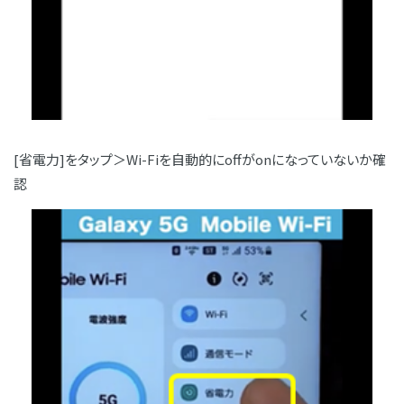
[省電力]をタップ＞Wi-Fiを自動的にoffがonになっていないか確
認