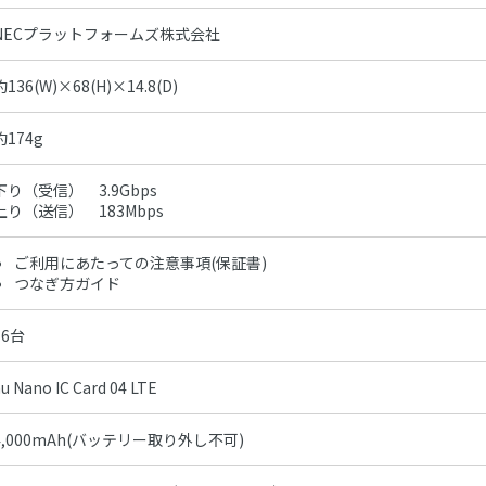
NECプラットフォームズ株式会社
約136(W)×68(H)×14.8(D)
約174g
下り（受信） 3.9Gbps
上り（送信） 183Mbps
ご利用にあたっての注意事項(保証書)
つなぎ方ガイド
16台
u Nano IC Card 04 LTE
4,000mAh(バッテリー取り外し不可)