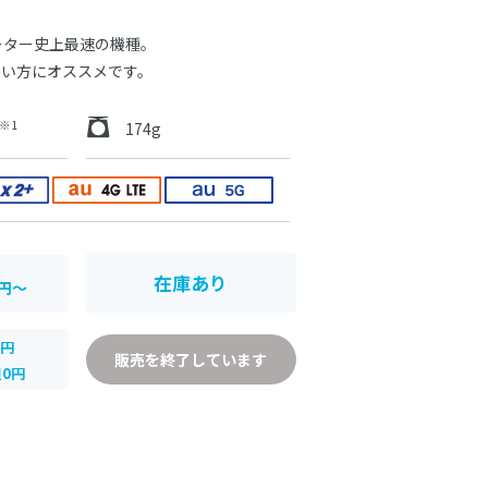
ルーター史上最速の機種。
たい方にオススメです。
※1
174g
在庫あり
円～
0
円
販売を終了しています
0円