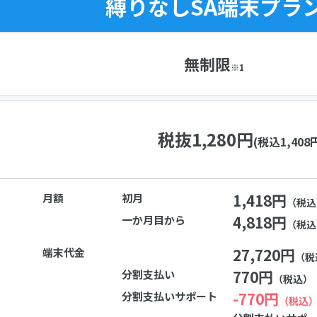
縛りなしSA端末プラ
無制限
※1
税抜1,280円
(税込1,408
1,418円
月額
初月
（税込
4,818円
一か月目から
（税込
27,720円
端末代金
（税
770円
分割支払い
（税込）
-770円
分割支払いサポート
（税込