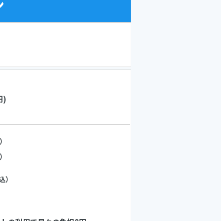
ン
円)
）
）
込）
）