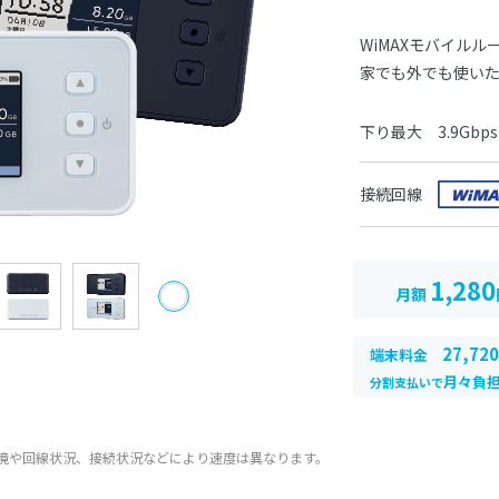
WiMAXモバイル
家でも外でも使い
下り最大 3.9Gbps
接続回線
1,280
月額
27,72
端末料金
月々負担
分割支払いで
環境や回線状況、接続状況などにより速度は異なります。