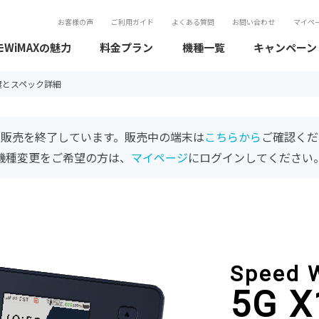
お客様の声
ご利用ガイド
よくある質問
お問い合わせ
マイペ
WiMAXの魅力
料金プラン
機種一覧
キャンペーン
通信速度とスペック詳細
は販売を終了しています。販売中の端末は
こちらから
ご確認くだ
機種変更をご希望の方は、
マイページ
にログインしてください
Speed 
5G X