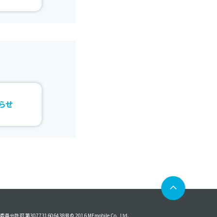
らせ
員会許可 第307731606438号
© 2016 MEmobile Co., Ltd.