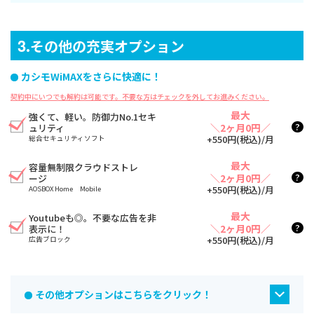
3
.その他の充実オプション
カシモWiMAXをさらに快適に！
契約中にいつでも解約は可能です。不要な方はチェックを外してお進みください。
最大
強くて、軽い。防御力No.1セキ
?
＼2ヶ月0円／
ュリティ
+550円(税込)/月
総合セキュリティソフト
最大
容量無制限クラウドストレ
?
＼2ヶ月0円／
ージ
+550円(税込)/月
AOSBOX Home Mobile
最大
Youtubeも◎。不要な広告を非
?
＼2ヶ月0円／
表示に！
+550円(税込)/月
広告ブロック
その他オプションはこちらをクリック！