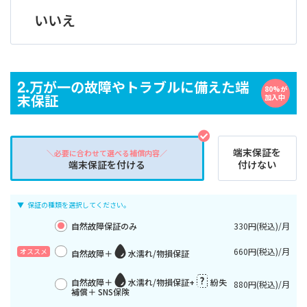
いいえ
2
.万が一の故障やトラブルに備えた端
80%が
末保証
加入中
端末保証を
＼必要に合わせて選べる補償内容／
端末保証を付ける
付けない
保証の種類を選択してください。
自然故障保証のみ
330円(税込)/月
660円(税込)/月
自然故障＋
水濡れ/物損保証
自然故障＋
水濡れ/物損保証+
紛失
880円(税込)/月
補償＋ SNS保険